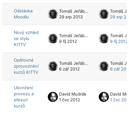
Seznam diskusí. Zobrazeno 4 diskusí
Odstávka
Tomáš Jeřábek
Moodlu
29 srp 2013
29 srp 2
Nový vzhled
Tomáš Jeřábek
ve stylu
9 říj 2012
9 říj 2012
KITTV
Opětovné
Tomáš Jeřábek
zprovoznění
6 zář 2012
6 zář 201
kurzů KITTV
Ukončení
provozu a
David Mudrák
David Mu
přesun
1 čvc 2012
1 čvc 201
kurzů