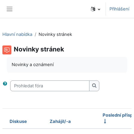
Přejít k hlavnímu obsahu
Přihlášení
Boční panel
Hlavní nabídka
Novinky stránek
Novinky stránek
Novinky a oznámení
Prohledat fóra
Prohledat fóra
Poslední přís
Diskuse
Zahájil/-a
Stav