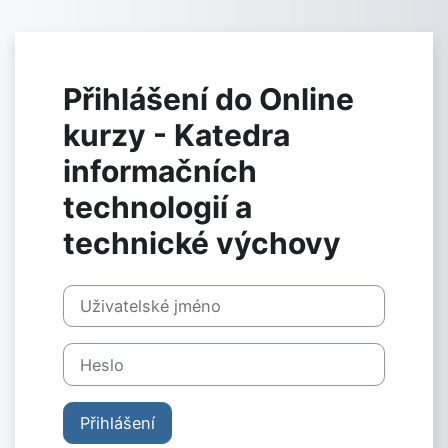
Přejít k hlavnímu obsahu
Přihlášení do Online
kurzy - Katedra
informačních
technologií a
technické výchovy
Uživatelské jméno
Heslo
Přihlášení