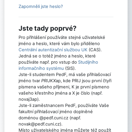
Zapomněli jste heslo?
Jste tady poprvé?
Pro přihlášení používáte stejné uživatelské
jméno a heslo, které vám bylo přiděleno
Centrální autentizační službou UK
(CAS).
Jedná se o totéž jméno a heslo, které
používáte např. pro vstup do
Studijního
informačního systému
(SIS).
Jste-li studentem PedF, má vaše přihlašovací
jméno tvar
PRIJKX
ap, kde PRIJ jsou první čtyři
písmena vašeho příjmeni, K je první písmeno
vašeho křestního jména a X je číslo (např.
novaj3ap).
Jste-li zaměstnancem PedF, používáte Vaše
fakultní přihlašovací jméno doplněné
doménou @pedf.cuni.cz
(např.
novak@pedf.cuni.cz).
Místo uživatelského jména můžete též použít