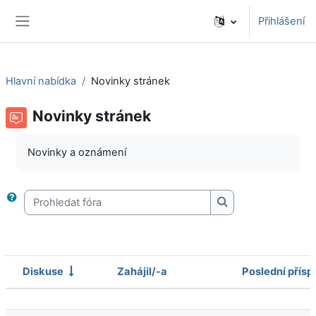
Přejít k hlavnímu obsahu
Přihlášení
Boční panel
Hlavní nabídka
Novinky stránek
Novinky stránek
Novinky a oznámení
Prohledat fóra
Prohledat fóra
Diskuse
Zahájil/-a
Poslední přís
Stav
Seznam diskusí. Zobrazeno 4 diskusí