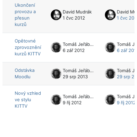
Ukončení
provozu a
David Mudrák
David Mu
přesun
1 čvc 2012
1 čvc 201
kurzů
Opětovné
Tomáš Jeřábek
zprovoznění
6 zář 2012
6 zář 201
kurzů KITTV
Odstávka
Tomáš Jeřábek
Moodlu
29 srp 2013
29 srp 2
Nový vzhled
Tomáš Jeřábek
ve stylu
9 říj 2012
9 říj 2012
KITTV