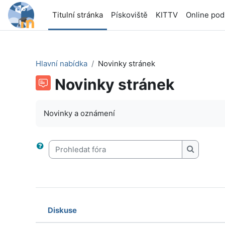
Přejít k hlavnímu obsahu
Titulní stránka
Pískoviště
KITTV
Online po
Hlavní nabídka
Novinky stránek
Novinky stránek
Novinky a oznámení
Prohledat fóra
Prohledat
Diskuse
Stav