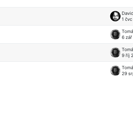
skusí z 4
Davi
1 čvc
6 zář
9 říj
29 s