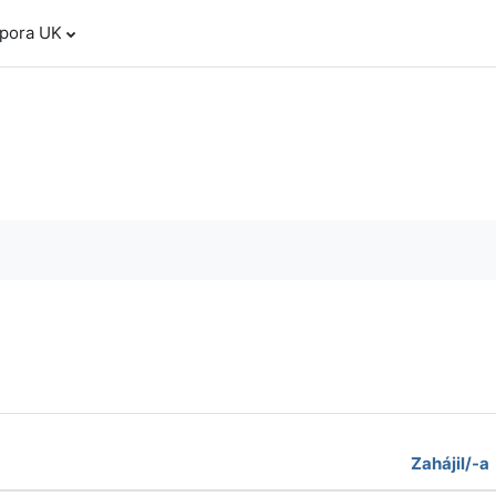
dpora UK
 fóra
Zahájil/-a