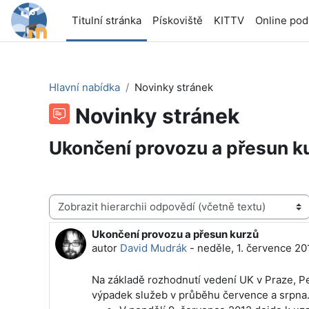
Přejít k hlavnímu obsahu
Titulní stránka
Pískoviště
KITTV
Online po
Hlavní nabídka
Novinky stránek
Novinky stránek
Ukončení provozu a přesun k
Režim zobrazení
Ukončení provozu a přesun kurzů
Počet odpovědí: 0
autor
David Mudrák
-
neděle, 1. července 20
Na základě rozhodnutí vedení UK v Praze, P
výpadek služeb v průběhu července a srpna