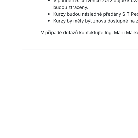
V pondělí 9. července 2012 dojde k uz
budou ztraceny.
Kurzy budou následně předány SIT PedF
Kurzy by měly být znovu dostupné na z
V případě dotazů kontaktujte Ing. Marii M