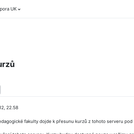
dpora UK
urzů
12, 22.58
edagogické fakulty dojde k přesunu kurzů z tohoto serveru po
.