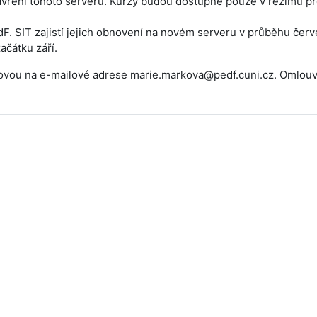
avření tohoto serveru. Kurzy budou dostupné pouze v režimu p
. SIT zajistí jejich obnovení na novém serveru v průběhu červ
ačátku září.
arkovou na e-mailové adrese marie.markova@pedf.cuni.cz. Omlo