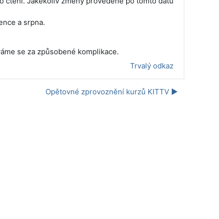
ro čtení. Jakékoliv změny provedené po tomto datu
ence a srpna.
uváme se za způsobené komplikace.
Trvalý odkaz
Opětovné zprovoznění kurzů KITTV ▶︎