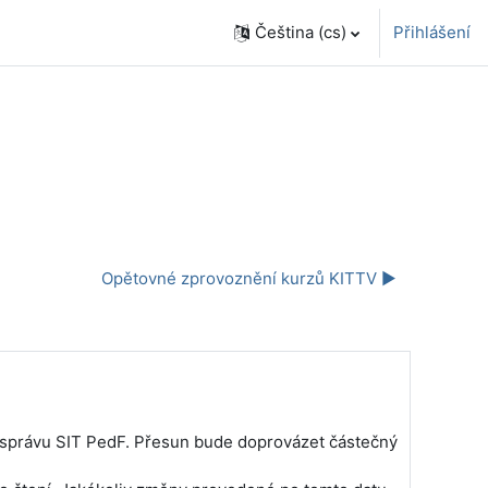
Čeština ‎(cs)‎
Přihlášení
Opětovné zprovoznění kurzů KITTV ▶︎
d správu SIT PedF. Přesun bude doprovázet částečný