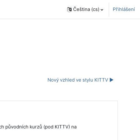
Čeština ‎(cs)‎
Přihlášení
Nový vzhled ve stylu KITTV ▶︎
h původních kurzů (pod KITTV) na