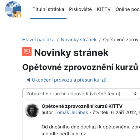
Přejít k hlavnímu obsahu
Titulní stránka
Pískoviště
KITTV
Online po
Hlavní nabídka
Novinky stránek
Opětovné zprov
Novinky stránek
Opětovné zprovoznění kurzů
◀︎ Ukončení provozu a přesun kurzů
Režim zobrazení
Opětovné zprovoznění kurzů KITTV
Počet odpovědí: 0
autor
Tomáš Jeřábek
-
čtvrtek, 6. září 2012,
Od dnešního dne dochází k opětovnému zpr
moodle.pedf.cuni.cz.