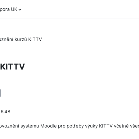
dpora UK
oznění kurzů KITTV
 KITTV
 16.48
ovoznění systému Moodle pro potřeby výuky KITTV včetně všec