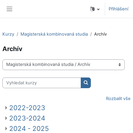
Přejít k hlavnímu obsahu
Přihlášení
Boční panel
Kurzy
Magisterská kombinovaná studia
Archív
Archív
Kategorie kurzů
Vyhledat kurzy
Vyhledat kurzy
Rozbalit vše
2022-2023
2023-2024
2024 - 2025