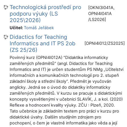
Technologická prostředí pro
[OKNI3I041A,
podporu výuky (LS
OPNI4I041A
2025\2026)
/LS2026]
Učitel:
Tomáš Jeřábek
Didactics for Teaching
Informatics and IT PS 2ob
[OPNI4I012/ZS2025]
(ZS 25/26)
Povinný kurz (OPNI4I012A) "Didaktika informaticky
zaměřených předmětů" (angl. Didactics for Teaching
Informatics and IT) je určen studentům PS NMg „Učitelství
informačních a komunikačních technologií pro 2. stupeň
základní školy a střední školy“. Předmět je vyučován
anglicky. Jedná se o úvod do didaktiky informaticky
zaměřených předmětů. V kurzu se pracuje s didaktickými
koncepty vysvětlenými v učebnici SLAVÍK, J. a kol. (2020)
Reflexe a hodnocení kvality výuky. ZČU : Plzeň, 2020.
Tato učebnice je základním textem pro práci v kurzu pro
didaktické úvahy. Dalším studijním zdrojem pro
pochopení, o čem je vlastně informatika jako věda a její