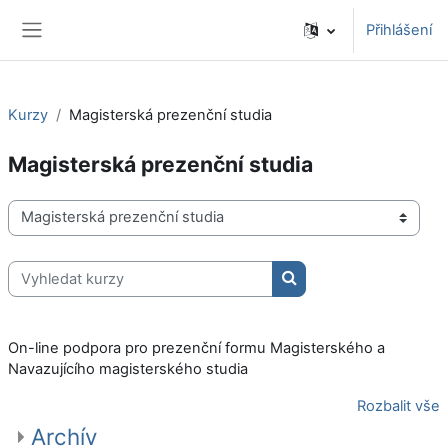
Přejít k hlavnímu obsahu
Přihlášení
Boční panel
Kurzy
Magisterská prezenční studia
Magisterská prezenční studia
Kategorie kurzů
Vyhledat kurzy
Vyhledat kurzy
On-line podpora pro prezenční formu Magisterského a
Navazujícího magisterského studia
Rozbalit vše
Archív